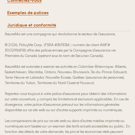
Connectez-vous
Exemples de polices
Juridique et conformité
AssureMoi est une compagnie qui révolutionne le secteur de l'assurance.
© 2026, PolicyMe Corp. (FSRA #36783M.; numéro de client AMF#
3002916818) offre des polices émises par la Compagnie d'assurance vie
Première du Canada (opérant sous le nom de Securian Canada).
AssureMoi est autorisée à exercer ses activités en Colombie-Britannique, Alberta,
Saskatchewan, Manitoba, Ontario, Nouveau-Brunswick, Île-du-Prince-Édouard,
Terre-Neuve-et-Labrador, Nouvelle-Écosse, Québec (assurance de personnes),
Territoires du Yukon, Territoires du Nord-Ouest et Nunavut.
Reportez-vous toujours à votre police d'assurance pour obtenir des informations
sur votre couverture, y compris les limitations et exclusions applicables. En cas de
divergence, votre police d'assurance prévaut sur les informations générales
disponibles sur ce site web ou sur d'autres supports imprimés ou numériques.
Les comparaisons de prix sur ce site web ou dans d'autres médias imprimés ou
numériques sont basées sur un examen des tarifs actuels accessibles au public. En
fonction des détails de votre demande, les prix et les économies réels peuvent